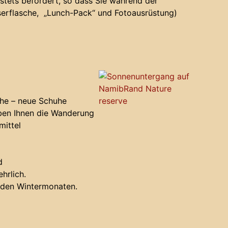
tets befördert, so dass Sie während der
serflasche, „Lunch-Pack“ und Fotoausrüstung)
uhe – neue Schuhe
ben Ihnen die Wanderung
mittel
d
hrlich.
 den Wintermonaten.