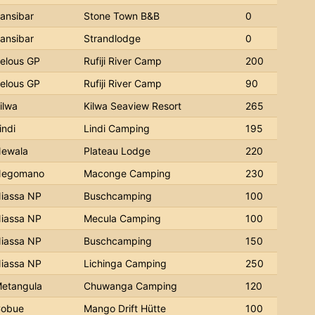
ansibar
Stone Town B&B
0
ansibar
Strandlodge
0
elous GP
Rufiji River Camp
200
elous GP
Rufiji River Camp
90
ilwa
Kilwa Seaview Resort
265
indi
Lindi Camping
195
ewala
Plateau Lodge
220
egomano
Maconge Camping
230
iassa NP
Buschcamping
100
iassa NP
Mecula Camping
100
iassa NP
Buschcamping
150
iassa NP
Lichinga Camping
250
etangula
Chuwanga Camping
120
obue
Mango Drift Hütte
100