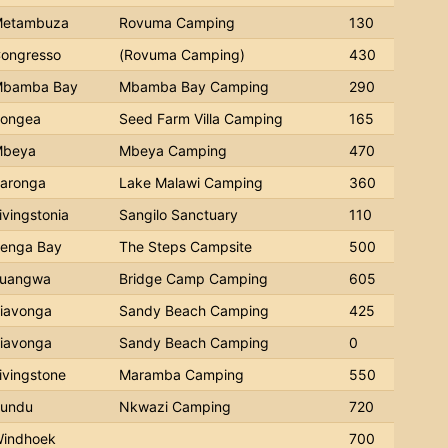
etambuza
Rovuma Camping
130
ongresso
(Rovuma Camping)
430
bamba Bay
Mbamba Bay Camping
290
ongea
Seed Farm Villa Camping
165
beya
Mbeya Camping
470
aronga
Lake Malawi Camping
360
ivingstonia
Sangilo Sanctuary
110
enga Bay
The Steps Campsite
500
uangwa
Bridge Camp Camping
605
iavonga
Sandy Beach Camping
425
iavonga
Sandy Beach Camping
0
ivingstone
Maramba Camping
550
undu
Nkwazi Camping
720
indhoek
700