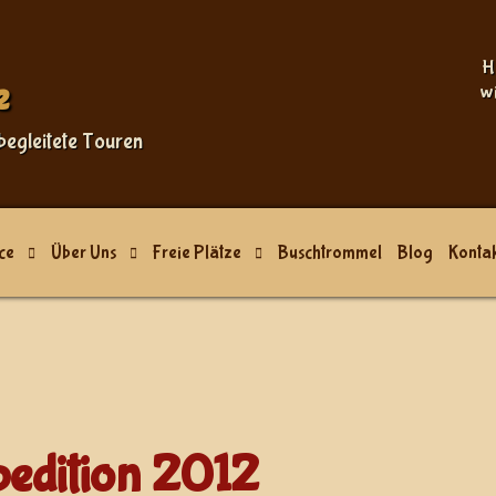
H
e
w
begleitete Touren
ce
Über Uns
Freie Plätze
Buschtrommel
Blog
Kontak
pedition 2012