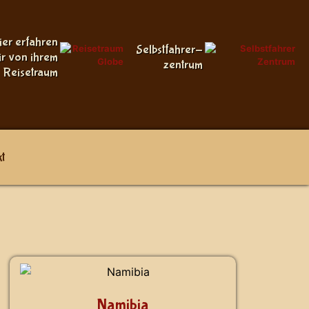
ier erfahren
Selbstfahrer-
ir von ihrem
zentrum
Reisetraum
t
Namibia