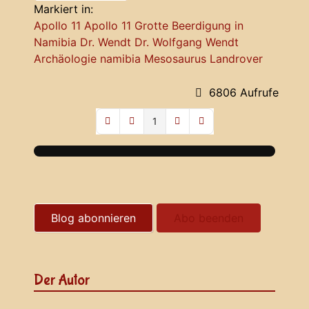
Markiert in:
Apollo 11
Apollo 11 Grotte
Beerdigung in
Namibia
Dr. Wendt
Dr. Wolfgang Wendt
Archäologie namibia
Mesosaurus
Landrover
6806 Aufrufe
1
First Page
Previous Page
Next Page
Last Page
Blog abonnieren
Abo beenden
Der Autor