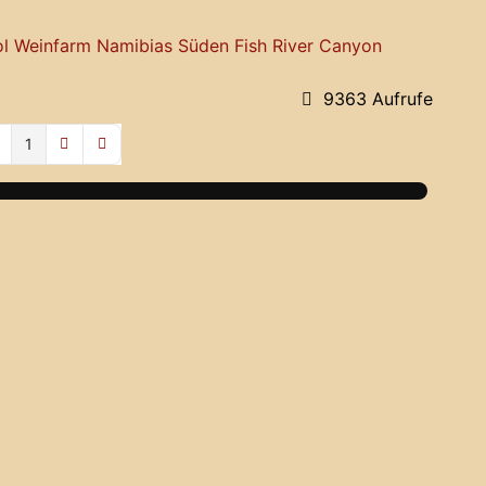
l
Weinfarm
Namibias Süden
Fish River Canyon
9363 Aufrufe
1
age
evious Page
Next Page
Last Page