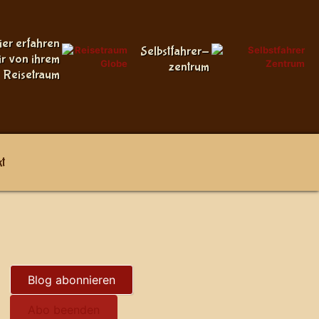
ier erfahren
Selbstfahrer-
ir von ihrem
zentrum
Reisetraum
t
Blog abonnieren
Abo beenden