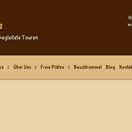
H
e
w
begleitete Touren
ce
Über Uns
Freie Plätze
Buschtrommel
Blog
Kontak