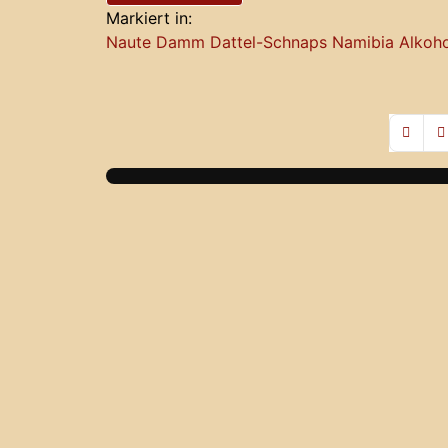
Markiert in:
Naute Damm
Dattel-Schnaps
Namibia Alkoho
First P
Pr